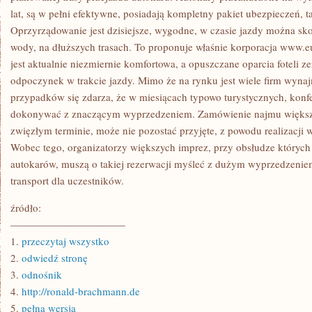
lat, są w pełni efektywne, posiadają kompletny pakiet ubezpieczeń, 
Oprzyrządowanie jest dzisiejsze, wygodne, w czasie jazdy można sko
wody, na dłuższych trasach. To proponuje właśnie korporacja www.e
jest aktualnie niezmiernie komfortowa, a opuszczane oparcia foteli 
odpoczynek w trakcie jazdy. Mimo że na rynku jest wiele firm wyna
przypadków się zdarza, że w miesiącach typowo turystycznych, konf
dokonywać z znaczącym wyprzedzeniem. Zamówienie najmu większ
zwięzłym terminie, może nie pozostać przyjęte, z powodu realizacji w
Wobec tego, organizatorzy większych imprez, przy obsłudze których
autokarów, muszą o takiej rezerwacji myśleć z dużym wyprzedzenie
transport dla uczestników.
źródło:
———————————
1.
przeczytaj wszystko
2.
odwiedź stronę
3.
odnośnik
4.
http://ronald-brachmann.de
5.
pełna wersja