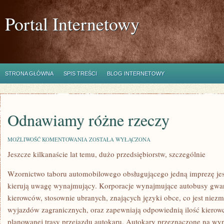
Portal Internetowy
STRONA GŁÓWNA
SPIS TREŚCI
BLOG INTERNETOWY
Odnawiamy różne rzeczy
ODNAWIAMY
MOŻLIWOŚĆ KOMENTOWANIA
ZOSTAŁA WYŁĄCZONA
RÓŻNE
Jeszcze kilkanaście lat temu, dużo przedsiębiorstw, szczególnie
RZECZY
Wzornictwo taboru automobilowego obsługującego jedną imprezę jes
kierują uwagę wynajmujący. Korporacje wynajmujące autobusy gwa
kierowców, stosownie ubranych, znających języki obce, co jest niezm
wyjazdów zagranicznych, oraz zapewniają odpowiednią ilość kierow
planowanej trasy przejazdu autokaru. Autokary przeznaczone na wyn