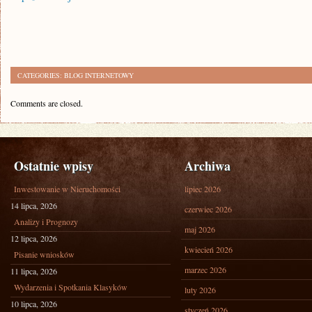
CATEGORIES:
BLOG INTERNETOWY
Comments are closed.
Ostatnie wpisy
Archiwa
Inwestowanie w Nieruchomości
lipiec 2026
14 lipca, 2026
czerwiec 2026
Analizy i Prognozy
maj 2026
12 lipca, 2026
kwiecień 2026
Pisanie wniosków
marzec 2026
11 lipca, 2026
Wydarzenia i Spotkania Klasyków
luty 2026
10 lipca, 2026
styczeń 2026