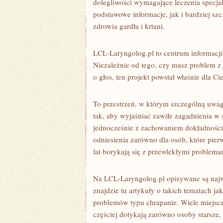
dolegliwości wymagające leczenia specja
podstawowe informacje, jak i bardziej sz
zdrowia gardła i krtani.
LCL-Laryngolog.pl to centrum informacji
Niezależnie od tego, czy masz problem z
o głos, ten projekt powstał właśnie dla Cie
To przestrzeń, w którym szczególną uwag
tak, aby wyjaśniać zawiłe zagadnienia w
jednocześnie z zachowaniem dokładnośc
odniesienia zarówno dla osób, które pierws
lat borykają się z przewlekłymi problem
Na LCL-Laryngolog.pl opisywane są najw
znajdzie tu artykuły o takich tematach ja
problemów typu chrapanie. Wiele miejs
częściej dotykają zarówno osoby starsze, 