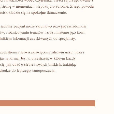
ci i uważności wobec czytelnika. Treści są przygotowane z
ją stronę w momentach niepokoju o zdrowie. Z tego powodu
acisk kładzie się na spokojne tłumaczenie.
świadomy pacjent może stopniowo rozwijać świadomość
ułów, zróżnicowaniu tematów i zrozumiałemu językowi,
nikiem informacji uzyskiwanych od specjalisty.
echstronny serwis poświęcony zdrowiu uszu, nosa i
yjazną formą. Jest to przestrzeń, w którym każdy
ę, jak dbać o siebie i swoich bliskich, traktując
 drodze do lepszego samopoczucia.