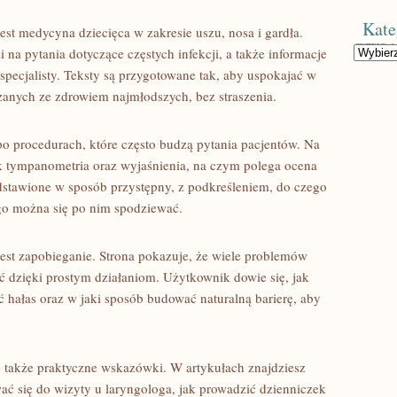
Kate
st medycyna dziecięca w zakresie uszu, nosa i gardła.
Kategorie
na pytania dotyczące częstych infekcji, a także informacje
 specjalisty. Teksty są przygotowane tak, aby uspokajać w
anych ze zdrowiem najmłodszych, bez straszenia.
o procedurach, które często budzą pytania pacjentów. Na
ak tympanometria oraz wyjaśnienia, na czym polega ocena
edstawione w sposób przystępny, z podkreśleniem, do czego
ego można się po nim spodziewać.
t zapobieganie. Strona pokazuje, że wiele problemów
 dzięki prostym działaniom. Użytkownik dowie się, jak
ć hałas oraz w jaki sposób budować naturalną barierę, aby
le także praktyczne wskazówki. W artykułach znajdziesz
ać się do wizyty u laryngologa, jak prowadzić dzienniczek