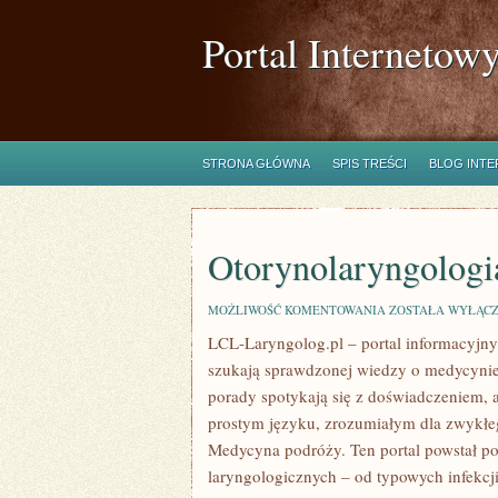
Portal Internetow
STRONA GŁÓWNA
SPIS TREŚCI
BLOG INT
Otorynolaryngologi
OTORYNOLARYNG
MOŻLIWOŚĆ KOMENTOWANIA
ZOSTAŁA WYŁĄC
I
LCL-Laryngolog.pl – portal informacyjny
TELEMEDYCYNA
szukają sprawdzonej wiedzy o medycynie 
porady spotykają się z doświadczeniem,
prostym języku, zrozumiałym dla zwykłeg
Medycyna podróży. Ten portal powstał 
laryngologicznych – od typowych infekcji