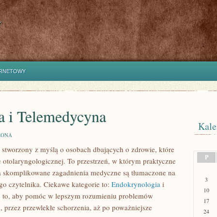
y
ERNETOWY
a i Telemedycyna
Kale
OLOGIA
ZONA
 stworzony z myślą o osobach dbających o zdrowie, które
P
otolaryngologicznej. To przestrzeń, w którym praktyczne
 a skomplikowane zagadnienia medyczne są tłumaczone na
3
o czytelnika. Ciekawe kategorie to:
Endokrynologia
i
10
po to, aby pomóc w lepszym rozumieniu problemów
17
, przez przewlekłe schorzenia, aż po poważniejsze
24