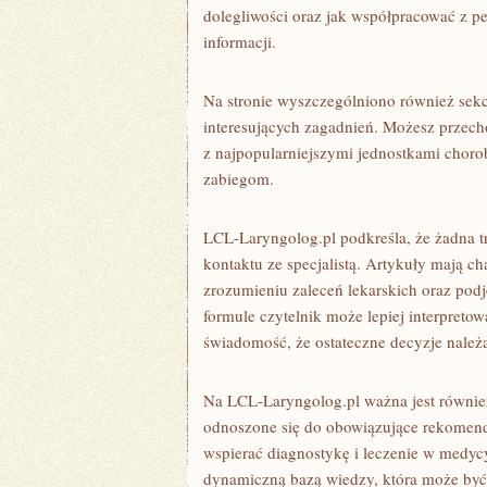
dolegliwości oraz jak współpracować z 
informacji.
Na stronie wyszczególniono również sekcj
interesujących zagadnień. Możesz przec
z najpopularniejszymi jednostkami choro
zabiegom.
LCL-Laryngolog.pl podkreśla, że żadna t
kontaktu ze specjalistą. Artykuły mają ch
zrozumieniu zaleceń lekarskich oraz podj
formule czytelnik może lepiej interpreto
świadomość, że ostateczne decyzje należą
Na LCL-Laryngolog.pl ważna jest równie
odnoszone się do obowiązujące rekomend
wspierać diagnostykę i leczenie w medycy
dynamiczną bazą wiedzy, która może być