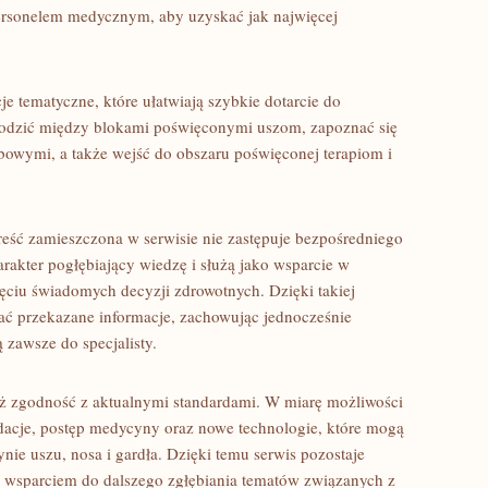
personelem medycznym, aby uzyskać jak najwięcej
e tematyczne, które ułatwiają szybkie dotarcie do
hodzić między blokami poświęconymi uszom, zapoznać się
bowymi, a także wejść do obszaru poświęconej terapiom i
reść zamieszczona w serwisie nie zastępuje bezpośredniego
arakter pogłębiający wiedzę i służą jako wsparcie w
ęciu świadomych decyzji zdrowotnych. Dzięki takiej
wać przekazane informacje, zachowując jednocześnie
 zawsze do specjalisty.
ż zgodność z aktualnymi standardami. W miarę możliwości
acje, postęp medycyny oraz nowe technologie, które mogą
nie uszu, nosa i gardła. Dzięki temu serwis pozostaje
 wsparciem do dalszego zgłębiania tematów związanych z