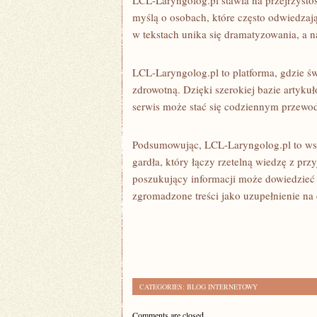
LCL-Laryngolog.pl stawia na przejrzystoś
myślą o osobach, które często odwiedza
w tekstach unika się dramatyzowania, a n
LCL-Laryngolog.pl to platforma, gdzie 
zdrowotną. Dzięki szerokiej bazie artyk
serwis może stać się codziennym przewod
Podsumowując, LCL-Laryngolog.pl to wsz
gardła, który łączy rzetelną wiedzę z prz
poszukujący informacji może dowiedzieć si
zgromadzone treści jako uzupełnienie na
CATEGORIES:
BLOG INTERNETOWY
Comments are closed.