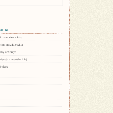
ama:
 naszą stronę tutaj
orium-mozliwosci.pl
, aby otworzyć
ięcej szczegółów tutaj
 ofertę