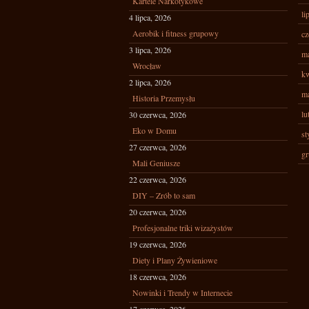
Kartele Narkotykowe
li
4 lipca, 2026
Aerobik i fitness grupowy
cz
3 lipca, 2026
ma
Wrocław
kw
2 lipca, 2026
ma
Historia Przemysłu
lu
30 czerwca, 2026
Eko w Domu
st
27 czerwca, 2026
gr
Mali Geniusze
22 czerwca, 2026
DIY – Zrób to sam
20 czerwca, 2026
Profesjonalne triki wizażystów
19 czerwca, 2026
Diety i Plany Żywieniowe
18 czerwca, 2026
Nowinki i Trendy w Internecie