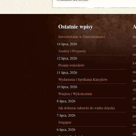
Ostatnie wpisy
A
Inwestowanie w Nieruchomości
li
14 lipca, 2026
cz
Analizy i Prognozy
ma
12 lipca, 2026
kw
Pisanie wniosków
ma
11 lipca, 2026
Wydarzenia i Spotkania Klasyków
lu
10 lipca, 2026
st
Wnętrza i Wykończenia
gr
8 lipca, 2026
li
Jak dobierać zabawki do wieku dziecka
7 lipca, 2026
pa
Singapur
wr
6 lipca, 2026
si