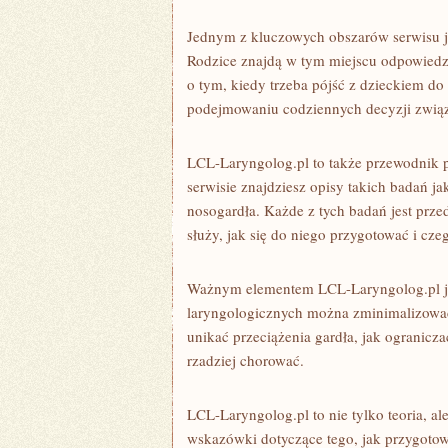
Jednym z kluczowych obszarów serwisu je
Rodzice znajdą w tym miejscu odpowiedzi 
o tym, kiedy trzeba pójść z dzieckiem do
podejmowaniu codziennych decyzji związ
LCL-Laryngolog.pl to także przewodnik p
serwisie znajdziesz opisy takich badań j
nosogardła. Każde z tych badań jest prz
służy, jak się do niego przygotować i cz
Ważnym elementem LCL-Laryngolog.pl jes
laryngologicznych można zminimalizować
unikać przeciążenia gardła, jak ogranicza
rzadziej chorować.
LCL-Laryngolog.pl to nie tylko teoria, a
wskazówki dotyczące tego, jak przygotow