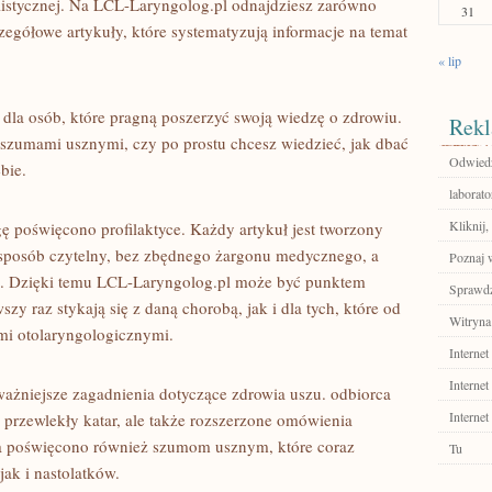
listycznej. Na LCL-Laryngolog.pl odnajdziesz zarówno
31
czegółowe artykuły, które systematyzują informacje na temat
« lip
 dla osób, które pragną poszerzyć swoją wiedzę o zdrowiu.
Rekl
 szumami usznymi, czy po prostu chcesz wiedzieć, jak dbać
Odwiedź
bie.
laborat
Kliknij
ę poświęcono profilaktyce. Każdy artykuł jest tworzony
 sposób czytelny, bez zbędnego żargonu medycznego, a
Poznaj w
i. Dzięki temu LCL-Laryngolog.pl może być punktem
Sprawdź
zy raz stykają się z daną chorobą, jak i dla tych, które od
Witryna
ami otolaryngologicznymi.
Internet
Internet
ażniejsze zagadnienia dotyczące zdrowia uszu. odbiorca
Internet
k przewlekły katar, ale także rozszerzone omówienia
ca poświęcono również szumom usznym, które coraz
Tu
jak i nastolatków.