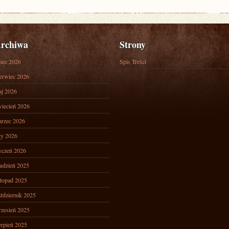
rchiwa
Strony
piec 2026
Spis Treści
erwiec 2026
j 2026
iecień 2026
rzec 2026
ty 2026
yczeń 2026
udzień 2025
stopad 2025
ździernik 2025
zesień 2025
erpień 2025