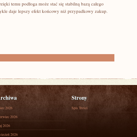
zięki temu podłoga może stać się stabilną bazą całego
kle daje lepszy efekt końcowy niż przypadkowy zakup.
rchiwa
Strony
piec 2026
Spis Treści
erwiec 2026
j 2026
iecień 2026