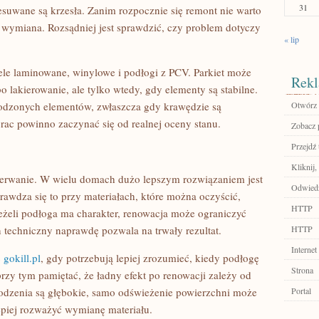
31
esuwane są krzesła. Zanim rozpocznie się remont nie warto
a wymiana. Rozsądniej jest sprawdzić, czy problem dotyczy
« lip
nele laminowane, winylowe i podłogi z PCV. Parkiet może
Rekl
 lakierowanie, ale tylko wtedy, gdy elementy są stabilne.
odzonych elementów, zwłaszcza gdy krawędzie są
Otwórz 
rac powinno zaczynać się od realnej oceny stanu.
Zobacz p
Przejdź 
Kliknij
 zerwanie. W wielu domach dużo lepszym rozwiązaniem jest
Odwiedź
awdza się to przy materiałach, które można oczyścić,
HTTP
Jeżeli podłoga ma charakter, renowacja może ograniczyć
 techniczny naprawdę pozwala na trwały rezultat.
HTTP
Internet
ć
gokill.pl
, gdy potrzebują lepiej zrozumieć, kiedy podłogę
Strona
rzy tym pamiętać, że ładny efekt po renowacji zależy od
szkodzenia są głębokie, samo odświeżenie powierzchni może
Portal
epiej rozważyć wymianę materiału.