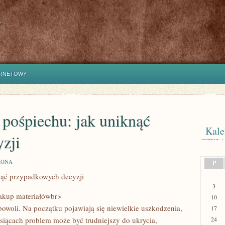
y
ERNETOWY
pośpiechu: jak uniknąć
Kale
zji
ZONA
P
nąć przypadkowych decyzji
3
akup materiałówbr>
10
powoli. Na początku pojawiają się niewielkie uszkodzenia,
17
siącach problem może być trudniejszy do ukrycia,
24