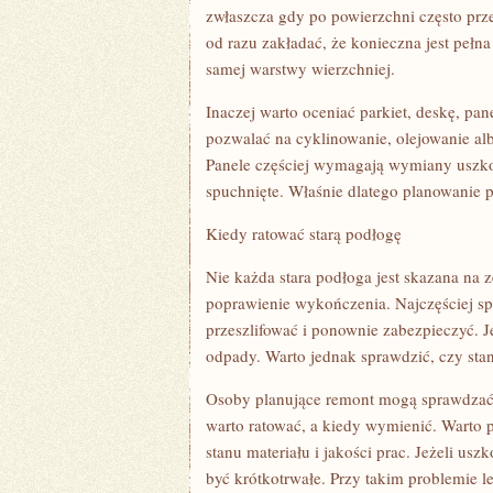
zwłaszcza gdy po powierzchni często prz
od razu zakładać, że konieczna jest pełn
samej warstwy wierzchniej.
Inaczej warto oceniać parkiet, deskę, pa
pozwalać na cyklinowanie, olejowanie albo
Panele częściej wymagają wymiany uszk
spuchnięte. Właśnie dlatego planowanie p
Kiedy ratować starą podłogę
Nie każda stara podłoga jest skazana na
poprawienie wykończenia. Najczęściej spr
przeszlifować i ponownie zabezpieczyć. 
odpady. Warto jednak sprawdzić, czy stan
Osoby planujące remont mogą sprawdza
warto ratować, a kiedy wymienić. Warto p
stanu materiału i jakości prac. Jeżeli u
być krótkotrwałe. Przy takim problemie l