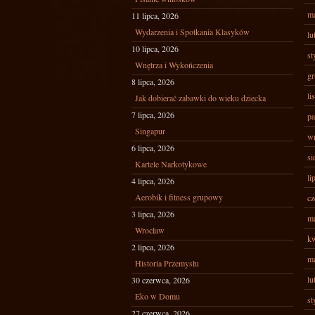
ma
11 lipca, 2026
Wydarzenia i Spotkania Klasyków
lu
10 lipca, 2026
st
Wnętrza i Wykończenia
gr
8 lipca, 2026
li
Jak dobierać zabawki do wieku dziecka
7 lipca, 2026
pa
Singapur
wr
6 lipca, 2026
si
Kartele Narkotykowe
li
4 lipca, 2026
Aerobik i fitness grupowy
cz
3 lipca, 2026
ma
Wrocław
kw
2 lipca, 2026
ma
Historia Przemysłu
lu
30 czerwca, 2026
Eko w Domu
st
27 czerwca, 2026