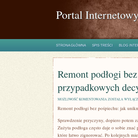
Portal Internetow
STRONA GŁÓWNA
SPIS TREŚCI
BLOG INT
Remont podłogi bez 
przypadkowych decy
REMONT
MOŻLIWOŚĆ KOMENTOWANIA
ZOSTAŁA WYŁĄC
PODŁOGI
Remont podłogi bez pośpiechu: jak unik
BEZ
POŚPIECHU:
JAK
Sprawdzenie przyczyny, dopiero potem z
UNIKNĄĆ
PRZYPADKOWYCH
Zużyta podłoga często daje o sobie znać 
DECYZJI
które łatwo zignorować. Po kolejnych mie