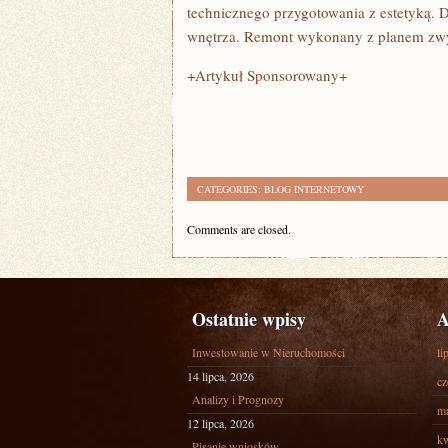
technicznego przygotowania z estetyką. D
wnętrza. Remont wykonany z planem zwy
+Artykuł Sponsorowany+
CATEGORIES:
BLOG INTERNETOWY
Comments are closed.
Ostatnie wpisy
A
Inwestowanie w Nieruchomości
li
14 lipca, 2026
cz
Analizy i Prognozy
ma
12 lipca, 2026
kw
Pisanie wniosków