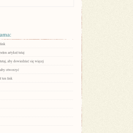
ama:
link
ełen artykuł tutaj
tutaj, aby dowiedzieć się więcej
, aby otworzyć
 ten link