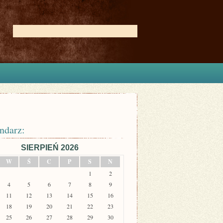
ndarz:
SIERPIEŃ 2026
W
Ś
C
P
S
N
1
2
4
5
6
7
8
9
11
12
13
14
15
16
18
19
20
21
22
23
25
26
27
28
29
30