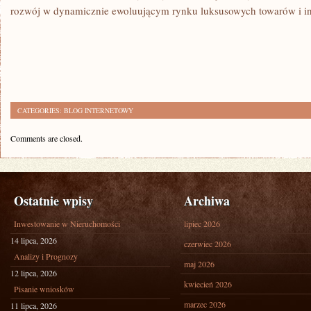
rozwój w dynamicznie ewoluującym rynku luksusowych towarów i inw
CATEGORIES:
BLOG INTERNETOWY
Comments are closed.
Ostatnie wpisy
Archiwa
Inwestowanie w Nieruchomości
lipiec 2026
14 lipca, 2026
czerwiec 2026
Analizy i Prognozy
maj 2026
12 lipca, 2026
kwiecień 2026
Pisanie wniosków
marzec 2026
11 lipca, 2026