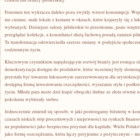
21
WIEKU
Fenomen ten wykracza daleko poza zwykły wzrost konsumpcji. Ws
nie ciemne, małe lokale z kratami w oknach, które kojarzyły się z l
wybranych. Dzisiejsze salony jubilerskie to przestronne, jasne wnętr
przeglądać kolekcje, a konsultanci służą fachową poradą zamiast pil
Ta transformacja odzwierciedla szersze zmiany w podejściu społeczeńst
codziennym życiu.
Kluczowym czynnikiem napędzającym rozwój branży jest rosnąca si
demokratyzacja dostępu do produktów, które wcześniej były domeną n
przestała być towarem luksusowym zarezerwowanym dla arystokracji 
dostępną formą inwestowania oszczędności, wyrażania stylu i pod
życiu. Młoda para może dziś kupić obrączki ślubne ze złota równie n
pokolenia wybierały srebro.
Jednocześnie zmienił się sposób, w jaki postrzegamy biżuterię w ko
czasach niskich stóp procentowych i niepewności na rynkach finans
na popularności jako bezpieczna przystań dla kapitału. Wielu Polaków
jako formę oszczędzania, która łączy przyjemne z pożytecznym – moż