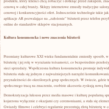
produktu, który klienci chcą zobaczyć i dotknąć przed zakupem, zn
cenową w całej branży. Sklepy internetowe zmusiły tradycyjne salony
cenowej i konkurencyjności ofert. Jednocześnie technologie takie jak
aplikacje AR pozwalające na „założenie” biżuterii przez telefon pr
online do standardów sklepów stacjonarnych.
Kultura konsumencka i nowe znaczenia biżuterii
Przemiany kulturowe XXI wieku fundamentalnie zmieniły sposób, w 
biżuterię i jej rolę w wyrażaniu tożsamości, co bezpośrednio przełoż
sieci sprzedaży. Współczesna kultura konsumencka promuje indywidua
biżuteria stała się jednym z najważniejszych narzędzi komunikowania
przynależności do określonych grup społecznych. W świecie, gdzie t
społecznego tracą na znaczeniu, osobiste akcesoria zyskują nową fun
Demokratyzacja luksusu przez media masowe i kulturę popularną spraw
kojarzona wyłącznie z okazjami czy ceremoniaami, a stała się elem
Gwiazdy filmowe i celebryci regularnie prezentują złotą biżuterię w 