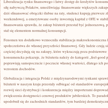
Liberalizacja rynku finansowego i łatwy dostęp do kredytów konsu
siłę nabywczą Polaków, umożliwiając finansowanie większych zak
dziś sfinansować obrączki ślubne na raty, studenci kupują pierwsze z
weekendowej, a emerytowane osoby inwestują kapitał z OFE w stabi
finansowania sprawiła, że zakup biżuterii przestał być jednorazową, 
stał się elementem normalnej konsumpcji.
Fenomen ten dodatkowo wzmocniła stabilizacja makroekonomiczna kr
społeczeństwa do własnej przyszłości finansowej. Gdy ludzie czują s
częściej decydują się na zakupy, które wykraczają poza podstawowe 
konsumencka pokazuje, że biżuteria należy do kategorii „feel-good 
poprawiają samopoczucie i poczucie własnej wartości, dlatego ich po
wzrostem dochodów.
Globalizacja i integracja Polski z międzynarodowymi rynkami sprawił
biżuterii w naszym kraju przestały odbiegać od standardów europejsk
rozwój sieci dystrybucji i konkurencja między importerami doprowad
zwiększenia dostępności cenowej produktów jubilerskich. To paradok
upodobnił się do zachodnich standardów, tym bardziej demokratyczne