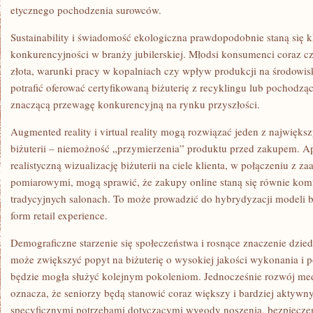
etycznego pochodzenia surowców.
Sustainability i świadomość ekologiczna prawdopodobnie staną się
konkurencyjności w branży jubilerskiej. Młodsi konsumenci coraz cz
złota, warunki pracy w kopalniach czy wpływ produkcji na środowisk
potrafić oferować certyfikowaną biżuterię z recyklingu lub pochodząc
znaczącą przewagę konkurencyjną na rynku przyszłości.
Augmented reality i virtual reality mogą rozwiązać jeden z najwię
biżuterii – niemożność „przymierzenia” produktu przed zakupem. Ap
realistyczną wizualizację biżuterii na ciele klienta, w połączeniu 
pomiarowymi, mogą sprawić, że zakupy online staną się równie kom
tradycyjnych salonach. To może prowadzić do hybrydyzacji modeli 
form retail experience.
Demograficzne starzenie się społeczeństwa i rosnące znaczenie dzi
może zwiększyć popyt na biżuterię o wysokiej jakości wykonania i p
będzie mogła służyć kolejnym pokoleniom. Jednocześnie rozwój med
oznacza, że seniorzy będą stanowić coraz większy i bardziej aktywn
specyficznymi potrzebami dotyczącymi wygody noszenia, bezpieczeń