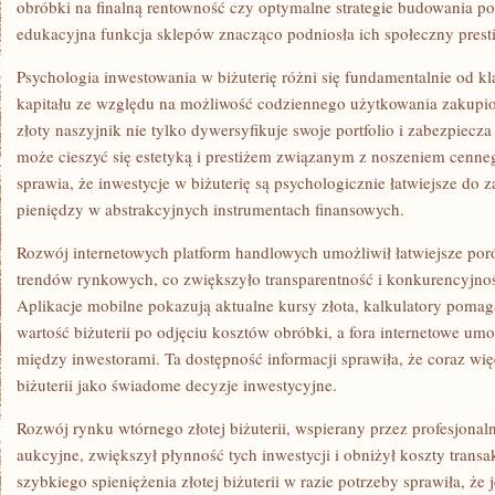
obróbki na finalną rentowność czy optymalne strategie budowania portf
edukacyjna funkcja sklepów znacząco podniosła ich społeczny presti
Psychologia inwestowania w biżuterię różni się fundamentalnie od k
kapitału ze względu na możliwość codziennego użytkowania zakupi
złoty naszyjnik nie tylko dywersyfikuje swoje portfolio i zabezpiecza 
może cieszyć się estetyką i prestiżem związanym z noszeniem cenneg
sprawia, że inwestycje w biżuterię są psychologicznie łatwiejsze do
pieniędzy w abstrakcyjnych instrumentach finansowych.
Rozwój internetowych platform handlowych umożliwił łatwiejsze po
trendów rynkowych, co zwiększyło transparentność i konkurencyjność
Aplikacje mobilne pokazują aktualne kursy złota, kalkulatory poma
wartość biżuterii po odjęciu kosztów obróbki, a fora internetowe u
między inwestorami. Ta dostępność informacji sprawiła, że coraz wię
biżuterii jako świadome decyzje inwestycyjne.
Rozwój rynku wtórnego złotej biżuterii, wspierany przez profesjonal
aukcyjne, zwiększył płynność tych inwestycji i obniżył koszty trans
szybkiego spieniężenia złotej biżuterii w razie potrzeby sprawiła, że 