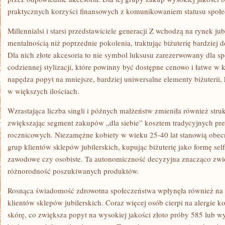
praktycznych korzyści finansowych z komunikowaniem statusu społ
Millennialsi i starsi przedstawiciele generacji Z wchodzą na rynek jub
mentalnością niż poprzednie pokolenia, traktując biżuterię bardziej 
Dla nich złote akcesoria to nie symbol luksusu zarezerwowany dla sp
codziennej stylizacji, które powinny być dostępne cenowo i łatwe w
napędza popyt na mniejsze, bardziej uniwersalne elementy biżuterii,
w większych ilościach.
Wzrastająca liczba singli i późnych małżeństw zmieniła również struk
zwiększając segment zakupów „dla siebie” kosztem tradycyjnych pr
rocznicowych. Niezamężne kobiety w wieku 25-40 lat stanowią obecn
grup klientów sklepów jubilerskich, kupując biżuterię jako formę sel
zawodowe czy osobiste. Ta autonomiczność decyzyjna znacząco zwię
różnorodność poszukiwanych produktów.
Rosnąca świadomość zdrowotna społeczeństwa wpłynęła również na p
klientów sklepów jubilerskich. Coraz więcej osób cierpi na alergie 
skórę, co zwiększa popyt na wysokiej jakości złoto próby 585 lub wyż