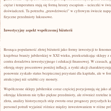
ciężar i temperatura stają się formą luxury escapism – ucieczki w św
doświadczeń. Ta potrzeba „prawdziwości” w cyfrowym świecie napęd
fizyczne przedmioty luksusowe.
Inwestycyjny aspekt współczesnej biżuterii
Rosnąca popularność złotej biżuterii jako formy inwestycji to fenome
krajobraz branży jubilerskiej w XXI wieku, przekształcając sklepy 
centra doradztwa inwestycyjnego i edukacji finansowej. W czasach, 
oferują stopy procentowe poniżej inflacji, a rynki akcji charakteryzu
ponownie zyskało status bezpiecznej przystani dla kapitału, ale w fo
atrakcyjnej niż sztabki czy monety.
Współczesne sklepy jubilerskie coraz częściej pozycjonują się jako 
oferując klientom nie tylko piękne przedmioty, ale również rzetelne 
złota, analizy historycznych stóp zwrotu oraz prognozy przyszłych
personel potrafi wyjaśnić różnice między inwestowaniem w różne pr