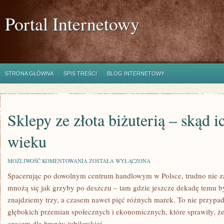
Portal Internetowy
STRONA GŁÓWNA
SPIS TREŚCI
BLOG INTERNETOWY
Sklepy ze złota biżuterią – skąd 
wieku
SKLEPY
MOŻLIWOŚĆ KOMENTOWANIA
ZOSTAŁA WYŁĄCZONA
ZE
Spacerując po dowolnym centrum handlowym w Polsce, trudno nie za
ZŁOTA
BIŻUTERIĄ
mnożą się jak grzyby po deszczu – tam gdzie jeszcze dekadę temu by
–
SKĄD
znajdziemy trzy, a czasem nawet pięć różnych marek. To nie przypad
ICH
głębokich przemian społecznych i ekonomicznych, które sprawiły, że
ROZKWIT
W
czasem dla branży jubilerskiej.