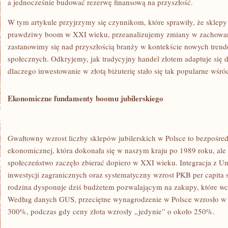
a jednocześnie budować rezerwę finansową na przyszłość.
W tym artykule przyjrzymy się czynnikom, które sprawiły, że sklepy 
prawdziwy boom w XXI wieku, przeanalizujemy zmiany w zachowa
zastanowimy się nad przyszłością branży w kontekście nowych trend
społecznych. Odkryjemy, jak tradycyjny handel złotem adaptuje się 
dlaczego inwestowanie w złotą biżuterię stało się tak popularne wśr
Ekonomiczne fundamenty boomu jubilerskiego
Gwałtowny wzrost liczby sklepów jubilerskich w Polsce to bezpośredn
ekonomicznej, która dokonała się w naszym kraju po 1989 roku, ale 
społeczeństwo zaczęło zbierać dopiero w XXI wieku. Integracja z U
inwestycji zagranicznych oraz systematyczny wzrost PKB per capita s
rodzina dysponuje dziś budżetem pozwalającym na zakupy, które wcz
Według danych GUS, przeciętne wynagrodzenie w Polsce wzrosło w
300%, podczas gdy ceny złota wzrosły „jedynie” o około 250%.