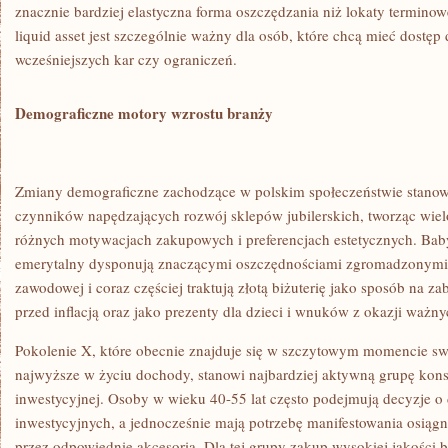
znacznie bardziej elastyczna forma oszczędzania niż lokaty terminow
liquid asset jest szczególnie ważny dla osób, które chcą mieć dostę
wcześniejszych kar czy ograniczeń.
Demograficzne motory wzrostu branży
Zmiany demograficzne zachodzące w polskim społeczeństwie stanow
czynników napędzających rozwój sklepów jubilerskich, tworząc wie
różnych motywacjach zakupowych i preferencjach estetycznych. B
emerytalny dysponują znaczącymi oszczędnościami zgromadzonymi p
zawodowej i coraz częściej traktują złotą biżuterię jako sposób na z
przed inflacją oraz jako prezenty dla dzieci i wnuków z okazji wa
Pokolenie X, które obecnie znajduje się w szczytowym momencie swo
najwyższe w życiu dochody, stanowi najbardziej aktywną grupę kon
inwestycyjnej. Osoby w wieku 40-55 lat często podejmują decyzje o d
inwestycyjnych, a jednocześnie mają potrzebę manifestowania osią
przez odpowiednie akcesoria. Dla tej grupy zakup wysokiej jakości bi