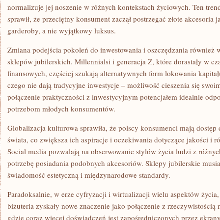
normalizuje jej noszenie w różnych kontekstach życiowych. Ten tren
sprawił, że przeciętny konsument zaczął postrzegać złote akcesoria 
garderoby, a nie wyjątkowy luksus.
Zmiana podejścia pokoleń do inwestowania i oszczędzania również 
sklepów jubilerskich. Millennialsi i generacja Z, które dorastały w c
finansowych, częściej szukają alternatywnych form lokowania kapitału.
czego nie dają tradycyjne inwestycje – możliwość cieszenia się swo
połączenie praktyczności z inwestycyjnym potencjałem idealnie od
potrzebom młodych konsumentów.
Globalizacja kulturowa sprawiła, że polscy konsumenci mają dostęp
świata, co zwiększa ich aspiracje i oczekiwania dotyczące jakości i r
Social media pozwalają na obserwowanie stylów życia ludzi z różny
potrzebę posiadania podobnych akcesoriów. Sklepy jubilerskie musia
świadomość estetyczną i międzynarodowe standardy.
Paradoksalnie, w erze cyfryzacji i wirtualizacji wielu aspektów życia
biżuteria zyskały nowe znaczenie jako połączenie z rzeczywistością m
gdzie coraz więcej doświadczeń jest zapośredniczonych przez ekrany