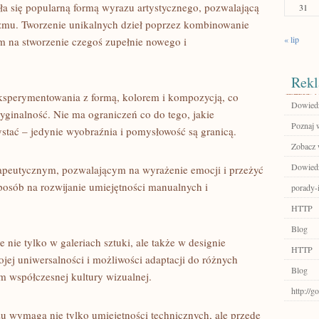
tała się popularną formą wyrazu artystycznego, pozwalającą
31
lizmu. Tworzenie unikalnych dzieł poprzez kombinowanie
« lip
obem na stworzenie czegoś zupełnie nowego i
Rekl
 eksperymentowania z formą, kolorem i kompozycją, co
Dowiedz 
ryginalność. Nie ma ograniczeń co do tego, jakie
Poznaj 
stać‍ – ⁢jedynie ⁣wyobraźnia i pomysłowość są granicą.
Zobacz w
Dowiedz 
rapeutycznym, pozwalającym na wyrażenie emocji i przeżyć
 sposób na rozwijanie umiejętności⁤ manualnych i
porady-i
HTTP
Blog
e nie tylko ‍w galeriach sztuki, ale także w designie
HTTP
ojej uniwersalności i​ możliwości adaptacji do różnych
Blog
em współczesnej​ kultury wizualnej.
http://
żu ⁢wymaga nie tylko umiejętności technicznych, ale przede