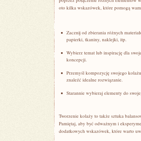
poprzez połączenie różnych elementów w j
oto ​kilka wskazówek, które pomogą wam 
Zacznij od⁣ zbierania różnych materia
papierki, tkaniny, naklejki, itp.
Wybierz temat lub inspirację dla⁤ swo
koncepcji.
Przemyśl kompozycję swojego kolażu,
znaleźć idealne rozwiązanie.
Starannie wybieraj elementy do swojeg
Tworzenie kolaży to także sztuka balans
Pamiętaj, ​aby być odważnym⁤ i eksperym
dodatkowych wskazówek, które warto uwz