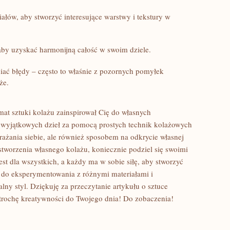
łów, ‍aby stworzyć​ interesujące ‍warstwy i tekstury ⁣w
aby ​uzyskać harmonijną całość w swoim​ dziele.
niać błędy – często to właśnie​ z pozornych pomyłek
że.
mat sztuki ‌kolażu⁤ zainspirował‌ Cię do‍ własnych
 wyjątkowych dzieł za⁤ pomocą prostych technik kolażowych
rażania siebie, ale również sposobem na odkrycie własnej
⁢stworzenia własnego‍ kolażu, koniecznie podziel się swoimi
jest dla wszystkich, a każdy ma w ‌sobie siłę, aby stworzyć
 do eksperymentowania z różnymi materiałami i
ny ​styl. Dziękuję za przeczytanie artykułu o sztuce
trochę ​kreatywności do Twojego dnia! Do zobaczenia!