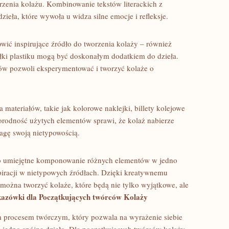
enia⁣ kolażu. Kombinowanie ⁢tekstów literackich z⁢
eła, które wywoła u widza​ silne emocje i refleksje.
owić inspirujące źródło do tworzenia kolaży – również
łki plastiku ‍mogą być doskonałym dodatkiem do dzieła.
łów pozwoli eksperymentować⁣ i tworzyć kolaże o
a materiałów, takie jak kolorowe naklejki, billety kolejowe
norodność użytych elementów sprawi, że⁢ kolaż nabierze
agę swoją nietypowością.
o umiejętne komponowanie różnych ⁣elementów ‍w ​jedno​
spiracji⁣ w nietypowych⁣ źródłach. Dzięki kreatywnemu ​
, można tworzyć kolaże, które będą nie ⁢tylko wyjątkowe, ale‍
azówki‍ dla ‌Początkujących twórców Kolaży
 procesem twórczym, który ‍pozwala na wyrażenie ⁢siebie