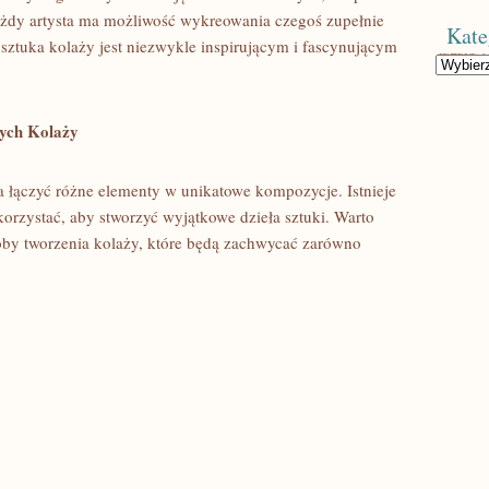
żdy artysta ma możliwość wykreowania ⁢czegoś zupełnie
Kate
e sztuka kolaży ⁣jest niezwykle inspirującym i fascynującym
Kategorie
nych Kolaży
a ‍łączyć różne elementy w ⁣unikatowe kompozycje. Istnieje
korzystać, aby⁣ stworzyć wyjątkowe dzieła sztuki. Warto
y tworzenia kolaży, które ⁤będą zachwycać‌ zarówno⁣