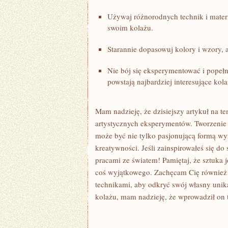
Używaj⁢ różnorodnych technik ⁢i materia
swoim kolażu.
Starannie dopasowuj kolory i​ wzory, 
Nie bój ‍się eksperymentować i⁤ popeł
powstają najbardziej interesujące kola
Mam⁣ nadzieję, ⁤że dzisiejszy artykuł na te
artystycznych⁢ eksperymentów. Tworzenie
może być nie tylko pasjonującą formą ​wy
kreatywności. Jeśli zainspirowałeś się do 
pracami ⁢ze światem! Pamiętaj, że⁤ sztuka 
coś wyjątkowego. Zachęcam Cię ⁤również
technikami, aby odkryć swój własny unikal
kolażu, mam nadzieję, że wprowadził⁤ on 