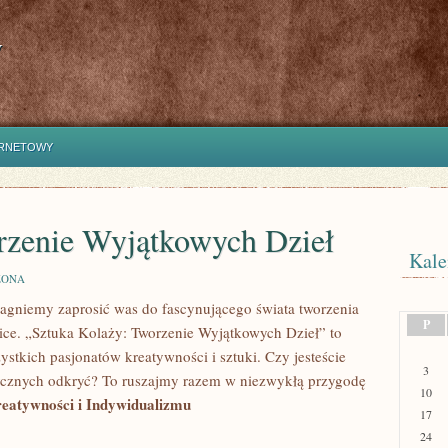
y
ERNETOWY
rzenie Wyjątkowych Dzieł
Kale
ZONA
pragniemy zaprosić was⁤ do fascynującego świata tworzenia​
P
ice.‌ „Sztuka Kolaży: Tworzenie Wyjątkowych Dzieł” ⁤to
ystkich‍ pasjonatów‍ kreatywności i sztuki. Czy jesteście
3
ystycznych odkryć? To ruszajmy razem w niezwykłą przygodę⁣
10
reatywności i Indywidualizmu
17
24