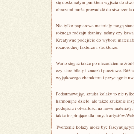
się​ doskonałym punktem wyjścia do stworz
obrazami może prowadzić do stworzenia dzi
Nie tylko⁤ papierowe materiały ⁤mogą stan
różnego rodzaju tkaniny, taśmy czy kawa
Kreatywne​ podejście⁣ do wyboru materia
różnorodnej fakturze i strukturze.
Warto sięgać także‌ po niecodzienne​ źródł
czy stare⁤ bilety i znaczki pocztowe. Róż
wyjątkowego charakteru i przyciągnie ⁤uw
Podsumowując,⁤ sztuka kolaży to nie tylk
harmonijne dzieło, ale ‌także ‌szukanie in
podejściu i⁣ otwartości na⁣ nowe materiały
Wsk
także inspirujące dla innych artystów.
Tworzenie kolaży ⁣może być fascynującym