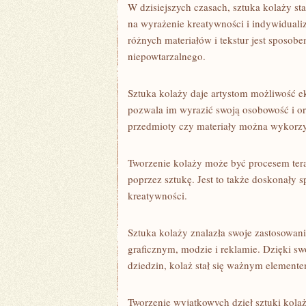
W dzisiejszych czasach, sztuka ⁢kolaży s
‌na​ wyrażenie kreatywności i indywidua
różnych⁣ materiałów⁤ i tekstur⁢ jest spos
‍niepowtarzalnego.
Sztuka ⁤kolaży ‌daje artystom możliwość
pozwala​ im wyrazić swoją osobowość i⁢ o
przedmioty ⁢czy⁢ materiały​ można wykorzy
Tworzenie kolaży może być procesem​ te
poprzez ⁢sztukę.‍ Jest to ​także doskonały
kreatywności.
Sztuka ​kolaży ‍znalazła swoje zastosowani
graficznym, modzie i reklamie. Dzięki ⁣sw
dziedzin, kolaż stał⁣ się ważnym ⁣element
Tworzenie wyjątkowych‍ dzieł sztuki kola