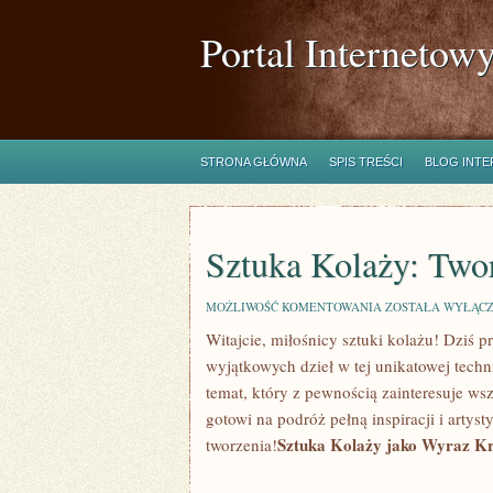
Portal Internetow
STRONA GŁÓWNA
SPIS TREŚCI
BLOG INT
Sztuka Kolaży: Two
SZTUKA
MOŻLIWOŚĆ KOMENTOWANIA
ZOSTAŁA WYŁĄC
KOLAŻY:
Witajcie, miłośnicy sztuki kolażu! ⁣Dziś 
TWORZENIE
WYJĄTKOWYCH
wyjątkowych dzieł w‍ tej unikatowej techn
DZIEŁ
temat, który z​ pewnością zainteresuje wsz
gotowi na⁢ podróż pełną inspiracji ‌i art
Sztuka‌ Kolaży jako Wyraz K
tworzenia!