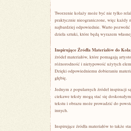
Tworzenie​ kolaży może być nie tylko relak
praktycznie ‌nieograniczone, więc ‍każdy⁢ 
najbardziej odpowiednie. Warto pozwolić
dzieła sztuki, które będą wyrazem własnej ‌
Inspirujące Źródła Materiałów do Kola
źródeł materiałów,⁤ które ⁣pomagają artys
różnorodność ⁤i nietypowość użytych ‍eleme
‌Dzięki odpowiedniemu dobieraniu materi
głębię.
Jednym z popularnych‌ źródeł inspiracji ⁣są‌
ciekawe‍ teksty mogą ⁣stać się doskonał
tekstu ​i obrazu może prowadzić‌ do pows
innych.
Inspirujące źródła ​materiałów to także st