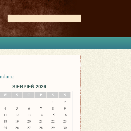
ndarz:
SIERPIEŃ 2026
W
Ś
C
P
S
N
1
2
4
5
6
7
8
9
11
12
13
14
15
16
18
19
20
21
22
23
25
26
27
28
29
30