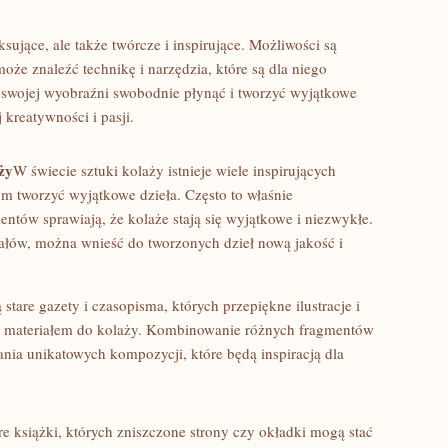
sujące, ale‍ także twórcze i inspirujące. Możliwości są
może znaleźć technikę i narzędzia, które są​ dla niego
 swojej wyobraźni swobodnie płynąć i tworzyć wyjątkowe
kreatywności ⁢i​ pasji.
ży
W⁤ świecie⁢ sztuki kolaży istnieje wiele ​inspirujących
tom tworzyć ‌wyjątkowe dzieła. Często to właśnie
ntów ⁢sprawiają, że‌ kolaże stają się wyjątkowe i⁤ niezwykłe.
ałów, można⁤ wnieść do tworzonych dzieł nową jakość i
 stare gazety ​i czasopisma, ‌których przepiękne ilustracje i
ym materiałem do kolaży. Kombinowanie ⁢różnych⁢ fragmentów
tania unikatowych kompozycji, które będą inspiracją dla
are książki,⁢ których zniszczone strony czy okładki mogą⁤ stać