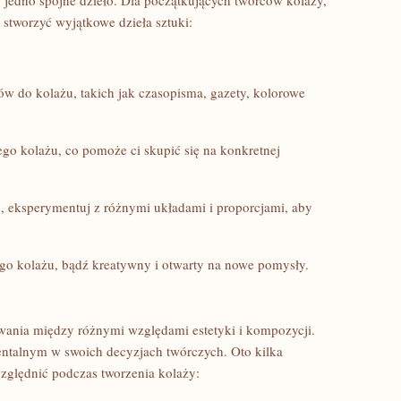
edno⁢ spójne ⁣dzieło. Dla początkujących twórców kolaży,‍
stworzyć wyjątkowe dzieła sztuki:
łów do kolażu, takich jak czasopisma, gazety, kolorowe​
jego kolażu, co pomoże ci skupić się na konkretnej
 eksperymentuj z różnymi układami i proporcjami, aby
o ⁤kolażu, bądź kreatywny⁣ i⁢ otwarty na nowe pomysły.
owania między różnymi względami estetyki i kompozycji.
entalnym w swoich decyzjach twórczych. Oto kilka
ględnić podczas tworzenia kolaży: