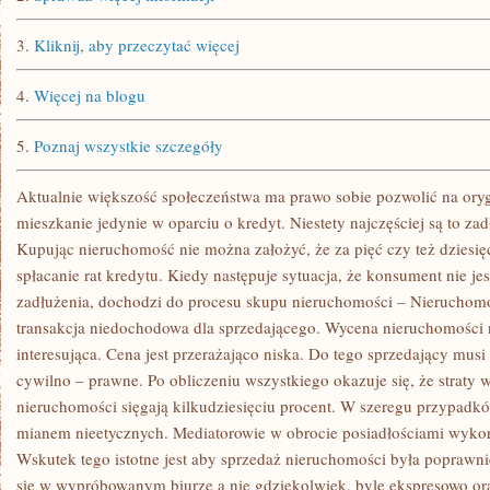
3.
Kliknij, aby przeczytać więcej
4.
Więcej na blogu
5.
Poznaj wszystkie szczegóły
Aktualnie większość społeczeństwa ma prawo sobie pozwolić na ory
mieszkanie jedynie w oparciu o kredyt. Niestety najczęściej są to zadł
Kupując nieruchomość nie można założyć, że za pięć czy też dziesięć
spłacanie rat kredytu. Kiedy następuje sytuacja, że konsument nie jes
zadłużenia, dochodzi do procesu skupu nieruchomości – Nieruchomośc
transakcja niedochodowa dla sprzedającego. Wycena nieruchomości n
interesująca. Cena jest przerażająco niska. Do tego sprzedający musi
cywilno – prawne. Po obliczeniu wszystkiego okazuje się, że straty 
nieruchomości sięgają kilkudziesięciu procent. W szeregu przypadków
mianem nieetycznych. Mediatorowie w obrocie posiadłościami wykorz
Wskutek tego istotne jest aby sprzedaż nieruchomości była poprawn
się w wypróbowanym biurze a nie gdziekolwiek, byle ekspresowo or