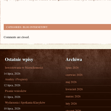
CATEGORIES:
BLOG INTERNETOWY
Comments are closed.
Ostatnie wpisy
Archiwa
Inwestowanie w Nieruchomości
lipiec 2026
14 lipca, 2026
czerwiec 2026
Analizy i Prognozy
maj 2026
12 lipca, 2026
kwiecień 2026
Pisanie wniosków
marzec 2026
11 lipca, 2026
Wydarzenia i Spotkania Klasyków
luty 2026
10 lipca, 2026
styczeń 2026