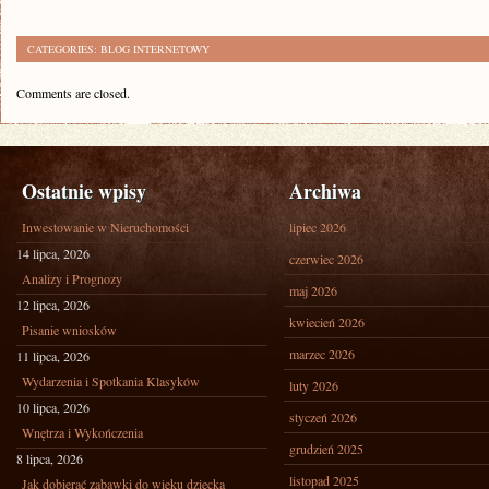
CATEGORIES:
BLOG INTERNETOWY
Comments are closed.
Ostatnie wpisy
Archiwa
Inwestowanie w Nieruchomości
lipiec 2026
14 lipca, 2026
czerwiec 2026
Analizy i Prognozy
maj 2026
12 lipca, 2026
kwiecień 2026
Pisanie wniosków
marzec 2026
11 lipca, 2026
Wydarzenia i Spotkania Klasyków
luty 2026
10 lipca, 2026
styczeń 2026
Wnętrza i Wykończenia
grudzień 2025
8 lipca, 2026
listopad 2025
Jak dobierać zabawki do wieku dziecka