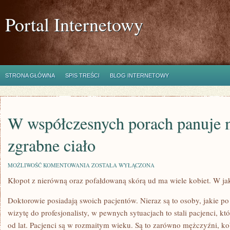
Portal Internetowy
STRONA GŁÓWNA
SPIS TREŚCI
BLOG INTERNETOWY
W współczesnych porach panuje 
zgrabne ciało
W
MOŻLIWOŚĆ KOMENTOWANIA
ZOSTAŁA WYŁĄCZONA
WSPÓŁCZESNYCH
Kłopot z nierówną oraz pofałdowaną skórą ud ma wiele kobiet. W jak
PORACH
PANUJE
MODA
Doktorowie posiadają swoich pacjentów. Nieraz są to osoby, jakie p
NA
ZGRABNE
wizytę do profesjonalisty, w pewnych sytuacjach to stali pacjenci, kt
CIAŁO
od lat. Pacjenci są w rozmaitym wieku. Są to zarówno mężczyźni, kobi