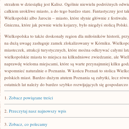
strzałem w dziesiątkę jest Kalisz. Ogólnie niewielu podróżnych odwi
całkiem urokliwe miasto, a do tego bardzo stare. Fantastyczny jest t
Wielkopolski albo Jarocin – miasto, które słynie głównie z festiwalu
Gniezna, które jak pewnie wielu kojarzy, było niegdyś stolicą Polski.
Wielkopolska to także doskonały region dla miłośników historii, p
na dużą uwagę zasługuje zamek zlokalizowany w Kórniku. Wielkopols
miasteczek, atrakcji turystycznych, które można odkrywać całymi la
wielkopolskie miasta to miejsca na kilkudniowe zwiedzanie, ale Wie
naprawdę wieloma miejscami, które są warte przynajmniej kilku godz
wspomnieć naturalnie o Poznaniu. W końcu Poznań to stolica Wielk
polskich miast. Bardzo dużym atutem Poznania są zabytki, lecz równ
ostatnich lat należy do bardzo szybko rozwijających się gospodarczo 
1.
Zobacz powiązane treści
2.
Przeczytaj nasz najnowszy wpis
3.
Zobacz, co polecamy