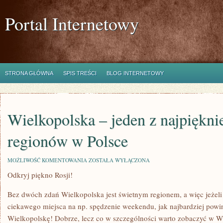
Portal Internetowy
STRONA GŁÓWNA
SPIS TREŚCI
BLOG INTERNETOWY
Wielkopolska – jeden z najpiękni
regionów w Polsce
WIELKOPOLSKA
MOŻLIWOŚĆ KOMENTOWANIA
ZOSTAŁA WYŁĄCZONA
–
Odkryj piękno Rosji!
JEDEN
Z
NAJPIĘKNIEJSZYCH
Bez dwóch zdań Wielkopolska jest świetnym regionem, a więc jeże
REGIONÓW
W
ciekawego miejsca na np. spędzenie weekendu, jak najbardziej pow
POLSCE
Wielkopolskę! Dobrze, lecz co w szczególności warto zobaczyć w 