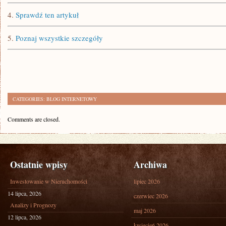
4.
Sprawdź ten artykuł
5.
Poznaj wszystkie szczegóły
CATEGORIES:
BLOG INTERNETOWY
Comments are closed.
Ostatnie wpisy
Archiwa
Inwestowanie w Nieruchomości
lipiec 2026
14 lipca, 2026
czerwiec 2026
Analizy i Prognozy
maj 2026
12 lipca, 2026
kwiecień 2026