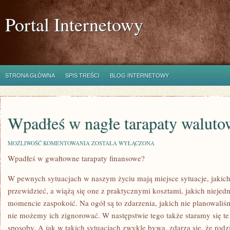
Portal Internetowy
STRONA GŁÓWNA
SPIS TREŚCI
BLOG INTERNETOWY
Wpadłeś w nagłe tarapaty waluto
WPADŁEŚ
MOŻLIWOŚĆ KOMENTOWANIA
ZOSTAŁA WYŁĄCZONA
W
Wpadłeś w gwałtowne tarapaty finansowe?
NAGŁE
TARAPATY
WALUTOWE?
W pewnych sytuacjach w naszym życiu mają miejsce sytuacje, jakich 
przewidzieć, a wiążą się one z praktycznymi kosztami, jakich nieje
momencie zaspokoić. Na ogół są to zdarzenia, jakich nie planowali
nie możemy ich zignorować. W następstwie tego także staramy się t
sposoby. A jak w takich sytuacjach zwykle bywa, zdarza się, że rodz