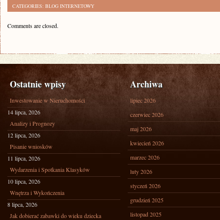
CATEGORIES:
BLOG INTERNETOWY
Comments are closed.
Ostatnie wpisy
Archiwa
Inwestowanie w Nieruchomości
lipiec 2026
14 lipca, 2026
czerwiec 2026
Analizy i Prognozy
maj 2026
12 lipca, 2026
kwiecień 2026
Pisanie wniosków
marzec 2026
11 lipca, 2026
Wydarzenia i Spotkania Klasyków
luty 2026
10 lipca, 2026
styczeń 2026
Wnętrza i Wykończenia
grudzień 2025
8 lipca, 2026
listopad 2025
Jak dobierać zabawki do wieku dziecka