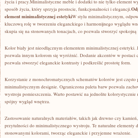
życia i pracy.Minimalistyczne meble i dodatki to nie tylko element ‍w
Odp
sposób ⁤życia, który⁢ sprzyja prostocie, funkcjonalności i elegancji.
element minimalistycznej estetyki
W stylu ⁤minimalistycznym, odpo
kluczową rolę w tworzeniu eleganckiego i harmonijnego ‌wyglądu wnę
skupia się na stonowanych⁤ tonacjach, co‌ pozwala stworzyć‍ spokojną
Kolor biały jest ⁢nieodłącznym elementem minimalistycznej estetyki. 
pozwala innym kolorom​ się wyróżnić. Dodanie ‌akcentów w postaci cz
pozwala stworzyć⁢ eleganckie kontrasty ⁤i podkreślić prostotę form.
Korzystanie ‍z‍ monochromatycznych schematów ⁣kolorów jest często
minimalistycznym designie. Ograniczona paleta barw ‌pozwala zach
⁢wystroju pomieszczenia. Warto postawić ‌na jednolite kolorystycznie 
spójny ⁣wygląd wnętrza.
Zastosowanie naturalnych materiałów, takich ⁢jak⁢ drewno‍ czy kamień
przytulności do minimalistycznego wystroju. Te ⁢naturalne elementy 
stonowanymi kolorami, tworząc eleganckie i przyjemne wrażenie.