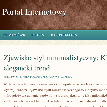
Portal Internetowy
STRONA GŁÓWNA
SPIS TREŚCI
BLOG INTERNETOWY
Zjawisko styl minimalistyczny: K
elegancki trend
ZJAWISKO
MOŻLIWOŚĆ KOMENTOWANIA
ZOSTAŁA WYŁĄCZONA
STYL
W dzisiejszych czasach coraz większą popularność zdobywa⁢ prostota
MINIMALISTYCZNY:
KLASYCZNY
wystroju wnętrz. Zjawisko stylu minimalistycznego to nie tylko moda,
I
ELEGANCKI
⁢który zdobywa uznanie zarówno wśród ⁤projektantów, jak i miłośnik
TREND
Zastanawialiście się kiedyś,‌ jak odnieść klasyczny urok do minimalis
nasz artykuł, aby poznać sekrety trendu, który polega na miksie klasy