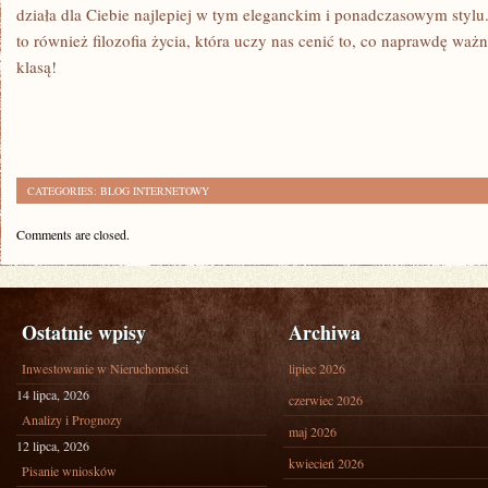
działa dla Ciebie najlepiej w tym eleganckim i ponadczasowym stylu.⁣
to ⁢również filozofia życia, która uczy nas cenić‍ to,‍ co naprawdę waż
klasą!
CATEGORIES:
BLOG INTERNETOWY
Comments are closed.
Ostatnie wpisy
Archiwa
Inwestowanie w Nieruchomości
lipiec 2026
14 lipca, 2026
czerwiec 2026
Analizy i Prognozy
maj 2026
12 lipca, 2026
kwiecień 2026
Pisanie wniosków