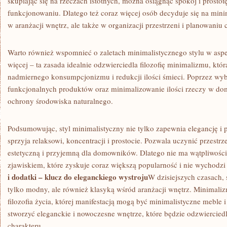
skupiając się na rzeczach istotnych, można osiągnąć​ spokój⁢ i⁣ prost
funkcjonowaniu. Dlatego też ⁢coraz więcej osób decyduje się na minim
w aranżacji wnętrz, ale także w organizacji przestrzeni i ‍planowaniu 
Warto również wspomnieć‍ o zaletach minimalistycznego stylu w⁢ asp
więcej –⁢ ta zasada idealnie ⁤odzwierciedla filozofię minimalizmu, kt
nadmiernego konsumpcjonizmu i ‌redukcji ilości‍ śmieci. Poprzez wybi
funkcjonalnych produktów⁢ oraz minimalizowanie ilości rzeczy w⁤ dom
ochrony środowiska naturalnego.
Podsumowując, styl minimalistyczny nie tylko zapewnia elegancję⁤ i 
sprzyja relaksowi, ⁣koncentracji i prostocie. Pozwala⁣ uczynić przestr
estetyczną i przyjemną dla‌ domowników. Dlatego nie ma wątpliwości,
zjawiskiem, które zyskuje coraz większą popularność i nie wychodzi
i dodatki –‍ klucz do ​eleganckiego wystroju
W‍ dzisiejszych czasach, s
tylko modny, ale również‌ klasyką⁢ wśród‌ aranżacji wnętrz. ‌Minimalizm
filozofia życia, której manifestacją mogą być minimalistyczne meble‌ i
stworzyć eleganckie i nowoczesne wnętrze, które będzie ⁣odzwiercied
charakteru.