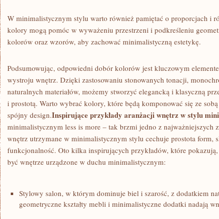
W minimalistycznym stylu warto również​ pamiętać o proporcjach i
kolory mogą⁢ pomóc w‌ wyważeniu przestrzeni ​i ‌podkreśleniu ​geomet
kolorów ⁢oraz wzorów, aby zachować minimalistyczną estetykę.
Podsumowując, odpowiedni dobór kolorów jest ⁢kluczowym element
wystroju ​wnętrz. Dzięki ‌zastosowaniu stonowanych ‍tonacji, monoc
naturalnych materiałów, możemy stworzyć elegancką i klasyczną ​prz
​i⁣ prostotą. Warto wybrać ​kolory, które będą komponować się ze sobą 
Inspirujące⁣ przykłady aranżacji wnętrz w stylu mi
spójny design.
minimalistycznym less is more – tak brzmi ‌jedno z najważniejszych z
wnętrz​ utrzymane w minimalistycznym​ stylu cechuje prostota form, 
funkcjonalność. Oto kilka ‍inspirujących przykładów, które pokazują,
być wnętrze ⁣urządzone w duchu minimalistycznym:
Stylowy ⁤salon, w którym dominuje biel‍ i szarość, z dodatkiem nat
geometryczne kształty⁢ mebli i minimalistyczne ⁤dodatki nadają ‌w