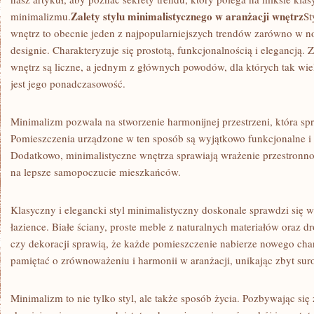
Zalety stylu minimalistycznego w aranżacji wnętrz
minimalizmu.
St
wnętrz to obecnie jeden z⁣ najpopularniejszych trendów zarówno w 
‍designie. Charakteryzuje się prostotą, funkcjonalnością i elegancją.
wnętrz są liczne, a jednym z ⁢głównych powodów, dla których tak wiele
jest‍ jego ponadczasowość.
Minimalizm pozwala ​na stworzenie harmonijnej przestrzeni, która sprzy
Pomieszczenia ⁤urządzone w ten ‌sposób⁣ są wyjątkowo funkcjonalne i
⁣Dodatkowo, minimalistyczne wnętrza‍ sprawiają wrażenie przestronności 
na lepsze samopoczucie mieszkańców.
Klasyczny i elegancki styl‌ minimalistyczny doskonale sprawdzi się‌ w 
łazience. ‌Białe ściany, proste meble z‍ naturalnych‍ materiałów​ oraz d
czy dekoracji sprawią, że każde pomieszczenie nabierze nowego char
pamiętać o zrównoważeniu i ⁢harmonii⁣ w aranżacji, ⁣unikając zbyt sur
Minimalizm to nie tylko styl, ale także sposób życia. Pozbywając się