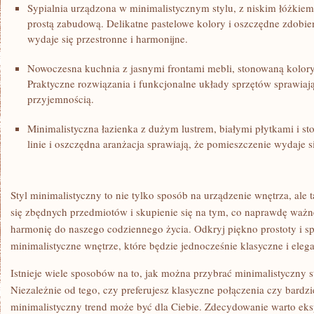
Sypialnia urządzona w minimalistycznym stylu, ‍z niskim łóżkiem
prostą zabudową. Delikatne pastelowe kolory i ​oszczędne zdobie
wydaje się⁣ przestronne‌ i harmonijne.
Nowoczesna kuchnia z jasnymi frontami mebli, stonowaną⁣ kolorysty
Praktyczne rozwiązania‍ i funkcjonalne układy sprzętów sprawiają
przyjemnością.
Minimalistyczna łazienka z​ dużym ⁣lustrem, białymi płytkami i s
linie i oszczędna aranżacja sprawiają, że pomieszczenie wydaje s
Styl minimalistyczny to nie tylko sposób na urządzenie⁣ wnętrza, ale 
się‌ zbędnych przedmiotów i skupienie się na‌ tym, co naprawdę ważn
⁢harmonię do naszego ⁣codziennego życia. Odkryj ⁣piękno⁤ prostoty i s
minimalistyczne wnętrze, ​które będzie ‍jednocześnie klasyczne i⁤ elega
Istnieje wiele sposobów na to, jak można przybrać minimalistyczny 
‌Niezależnie od tego, ⁢czy preferujesz klasyczne połączenia czy bardzie
minimalistyczny trend może być dla Ciebie. Zdecydowanie warto ek