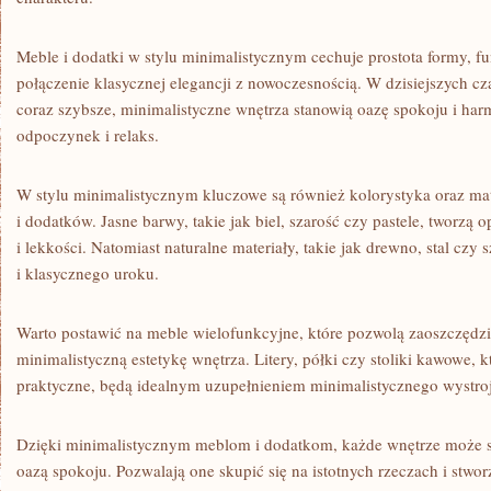
Meble ‍i dodatki w ‌stylu minimalistycznym ⁤cechuje⁤ prostota formy, 
połączenie⁢ klasycznej elegancji z nowoczesnością. W‍ dzisiejszych cza
coraz ⁤szybsze, minimalistyczne wnętrza stanowią oazę spokoju ⁢i har
⁤odpoczynek i relaks.
W stylu minimalistycznym‌ kluczowe są również kolorystyka oraz mate
i dodatków. ⁣Jasne barwy, takie jak biel, ⁤szarość czy pastele, tworzą
i lekkości. Natomiast ⁢naturalne ⁤materiały,‍ takie‌ jak drewno, stal czy
i klasycznego ⁢uroku.
Warto postawić⁢ na meble wielofunkcyjne, które pozwolą zaoszczędzi
minimalistyczną ⁤estetykę wnętrza. Litery, półki czy stoliki kawowe, k
praktyczne, będą idealnym uzupełnieniem minimalistycznego wystro
Dzięki minimalistycznym meblom i dodatkom, każde⁣ wnętrze może ‍s
‍oazą spokoju. Pozwalają ‌one skupić⁤ się na istotnych rzeczach i stw