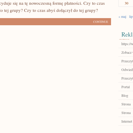
cyduje się na tę nowoczesną formę płatności. Czy to czas
30
o tej grupy? Czy to czas abyś dołączył do tej grupy?
« maj
lip
CONTINUE
Rekl
https:/
Zobacz 
Przeczyt
Odwiedź 
Przeczyt
Portal
Blog
Strona
Strona
Internet