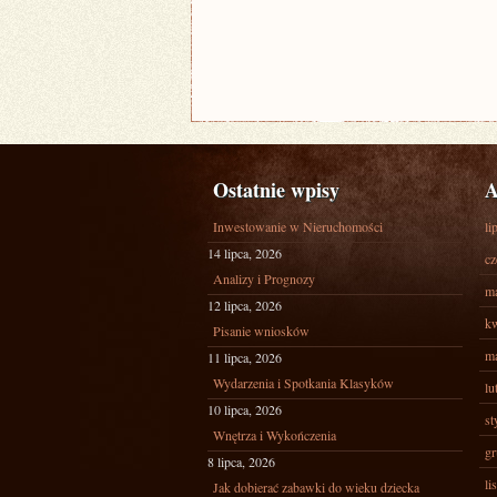
Ostatnie wpisy
A
Inwestowanie w Nieruchomości
li
14 lipca, 2026
cz
Analizy i Prognozy
ma
12 lipca, 2026
kw
Pisanie wniosków
ma
11 lipca, 2026
Wydarzenia i Spotkania Klasyków
lu
10 lipca, 2026
st
Wnętrza i Wykończenia
gr
8 lipca, 2026
li
Jak dobierać zabawki do wieku dziecka