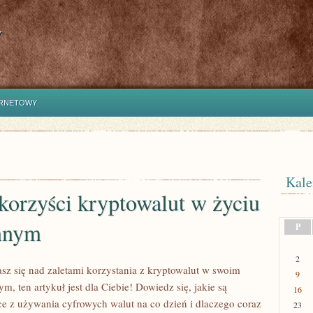
y
ERNETOWY
Kale
korzyści kryptowalut w życiu
nnym
P
2
asz się nad zaletami korzystania z kryptowalut w swoim
9
m, ten artykuł jest dla Ciebie! Dowiedz się, jakie są
16
ce z używania cyfrowych walut na co dzień i dlaczego coraz
23