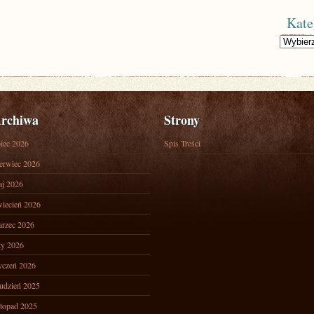
Kate
Kategorie
rchiwa
Strony
piec 2026
Spis Treści
erwiec 2026
j 2026
iecień 2026
rzec 2026
ty 2026
yczeń 2026
udzień 2025
stopad 2025