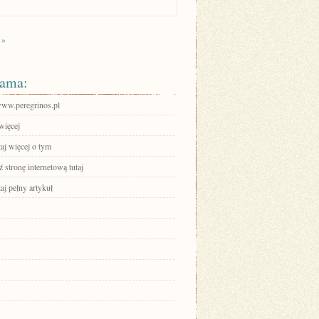
 »
ama:
/www.peregrinos.pl
więcej
aj więcej o tym
stronę internetową tutaj
aj pełny artykuł