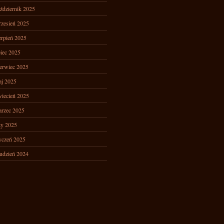
ździernik 2025
zesień 2025
erpień 2025
piec 2025
erwiec 2025
j 2025
iecień 2025
rzec 2025
ty 2025
yczeń 2025
udzień 2024