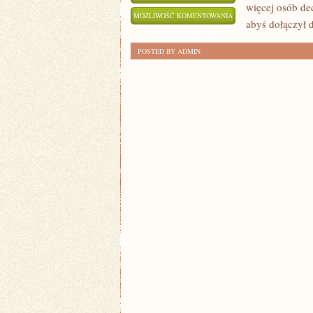
więcej osób de
POZNAJ
MOŻLIWOŚĆ KOMENTOWANIA
abyś dołączył d
KORZYŚCI
ZOSTAŁA WYŁĄCZONA
KRYPTOWALUT
POSTED BY ADMIN
W
ŻYCIU
CODZIENNYM