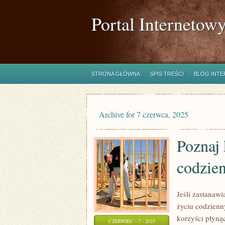
Portal Internetow
STRONA GŁÓWNA
SPIS TREŚCI
BLOG INT
Archive for 7 czerwca, 2025
Poznaj 
codzie
Jeśli zastanawi
życiu codzienny
korzyści płyną
CZERWIEC - 7 - 2025