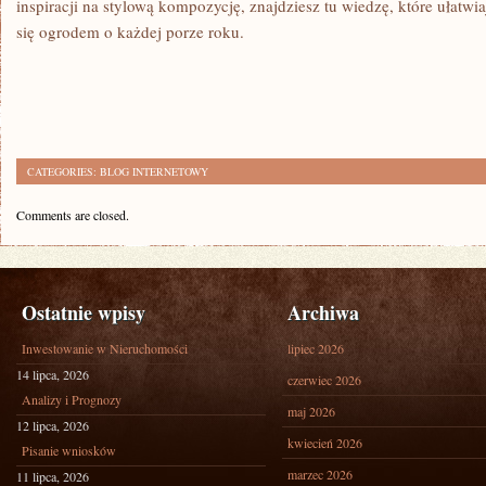
inspiracji na stylową kompozycję, znajdziesz tu wiedzę, które ułatwia
się ogrodem o każdej porze roku.
CATEGORIES:
BLOG INTERNETOWY
Comments are closed.
Ostatnie wpisy
Archiwa
Inwestowanie w Nieruchomości
lipiec 2026
14 lipca, 2026
czerwiec 2026
Analizy i Prognozy
maj 2026
12 lipca, 2026
kwiecień 2026
Pisanie wniosków
marzec 2026
11 lipca, 2026