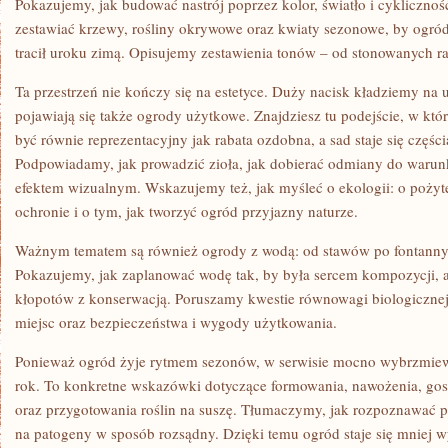
Pokazujemy, jak budować nastrój poprzez kolor, światło i cykliczno
zestawiać krzewy, rośliny okrywowe oraz kwiaty sezonowe, by ogród 
tracił uroku zimą. Opisujemy zestawienia tonów – od stonowanych r
Ta przestrzeń nie kończy się na estetyce. Duży nacisk kładziemy na 
pojawiają się także ogrody użytkowe. Znajdziesz tu podejście, w k
być równie reprezentacyjny jak rabata ozdobna, a sad staje się częś
Podpowiadamy, jak prowadzić zioła, jak dobierać odmiany do warunk
efektem wizualnym. Wskazujemy też, jak myśleć o ekologii: o pożyt
ochronie i o tym, jak tworzyć ogród przyjazny naturze.
Ważnym tematem są również ogrody z wodą: od stawów po fontanny 
Pokazujemy, jak zaplanować wodę tak, by była sercem kompozycji, a
kłopotów z konserwacją. Poruszamy kwestie równowagi biologicznej,
miejsc oraz bezpieczeństwa i wygody użytkowania.
Ponieważ ogród żyje rytmem sezonów, w serwisie mocno wybrzmiewa 
rok. To konkretne wskazówki dotyczące formowania, nawożenia, gos
oraz przygotowania roślin na suszę. Tłumaczymy, jak rozpoznawać p
na patogeny w sposób rozsądny. Dzięki temu ogród staje się mniej