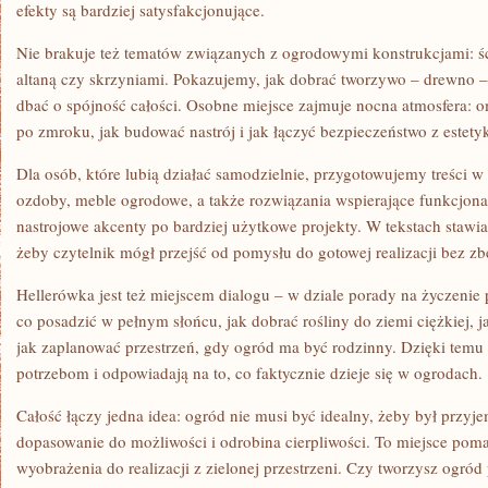
efekty są bardziej satysfakcjonujące.
Nie brakuje też tematów związanych z ogrodowymi konstrukcjami: śc
altaną czy skrzyniami. Pokazujemy, jak dobrać tworzywo – drewno – 
dbać o spójność całości. Osobne miejsce zajmuje nocna atmosfera:
po zmroku, jak budować nastrój i jak łączyć bezpieczeństwo z estety
Dla osób, które lubią działać samodzielnie, przygotowujemy treści 
ozdoby, meble ogrodowe, a także rozwiązania wspierające funkcjon
nastrojowe akcenty po bardziej użytkowe projekty. W tekstach stawi
żeby czytelnik mógł przejść od pomysłu do gotowej realizacji bez zb
Hellerówka jest też miejscem dialogu – w dziale porady na życzeni
co posadzić w pełnym słońcu, jak dobrać rośliny do ziemi ciężkiej, j
jak zaplanować przestrzeń, gdy ogród ma być rodzinny. Dzięki temu t
potrzebom i odpowiadają na to, co faktycznie dzieje się w ogrodach.
Całość łączy jedna idea: ogród nie musi być idealny, żeby był przyj
dopasowanie do możliwości i odrobina cierpliwości. To miejsce pom
wyobrażenia do realizacji z zielonej przestrzeni. Czy tworzysz ogró