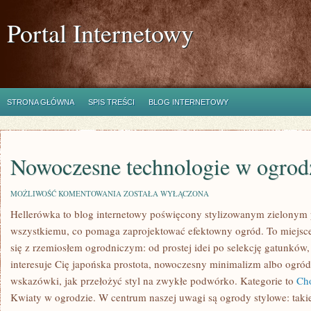
Portal Internetowy
STRONA GŁÓWNA
SPIS TREŚCI
BLOG INTERNETOWY
Nowoczesne technologie w ogrod
NOWOCZESNE
MOŻLIWOŚĆ KOMENTOWANIA
ZOSTAŁA WYŁĄCZONA
TECHNOLOGIE
Hellerówka to blog internetowy poświęcony stylizowanym zielonym 
W
OGRODZIE
wszystkiemu, co pomaga zaprojektować efektowny ogród. To miejsce
się z rzemiosłem ogrodniczym: od prostej idei po selekcję gatunków,
interesuje Cię japońska prostota, nowoczesny minimalizm albo ogród 
wskazówki, jak przełożyć styl na zwykłe podwórko. Kategorie to
Cho
Kwiaty w ogrodzie. W centrum naszej uwagi są ogrody stylowe: takie