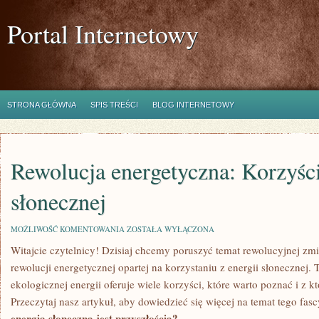
Portal Internetowy
STRONA GŁÓWNA
SPIS TREŚCI
BLOG INTERNETOWY
Rewolucja energetyczna: Korzyści
słonecznej
REWOLUCJA
MOŻLIWOŚĆ KOMENTOWANIA
ZOSTAŁA WYŁĄCZONA
ENERGETYCZNA:
Witajcie czytelnicy! ‍Dzisiaj chcemy poruszyć temat rewolucyjnej zmi
KORZYŚCI
Z
rewolucji energetycznej opartej na korzystaniu z energii słonecznej.
ENERGII
SŁONECZNEJ
ekologicznej energii oferuje wiele korzyści, które warto poznać i z k
Przeczytaj nasz artykuł, aby dowiedzieć się więcej ​na temat tego fa
energia słoneczna jest przyszłością?