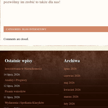
pozwólmy im zrobić to także dla⁢ nas!
CATEGORIES:
BLOG INTERNETOWY
Comments are closed.
Ostatnie wpisy
Archiwa
Inwestowanie w Nieruchomości
lipiec 2026
14 lipca, 2026
czerwiec 2026
Analizy i Prognozy
maj 2026
12 lipca, 2026
kwiecień 2026
Pisanie wniosków
marzec 2026
11 lipca, 2026
Wydarzenia i Spotkania Klasyków
luty 2026